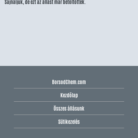
Sajnáljuk, de ezt az állást már betöltötték.
BorsodChem.com
Kezdőlap
Összes állásunk
Sütikezelés