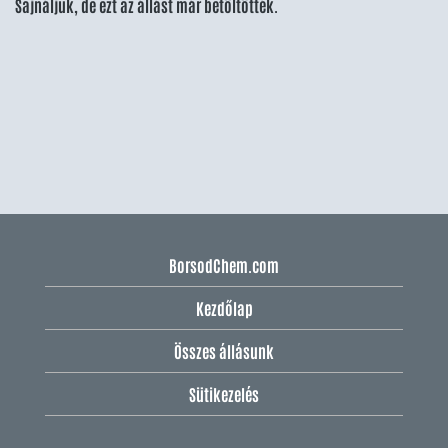
Sajnáljuk, de ezt az állást már betöltötték.
BorsodChem.com
Kezdőlap
Összes állásunk
Sütikezelés